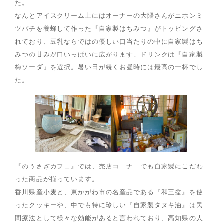
た。
なんとアイスクリーム上にはオーナーの大隈さんがニホンミ
ツバチを養蜂して作った『自家製はちみつ』がトッピングさ
れており、豆乳ならではの優しい口当たりの中に自家製はち
みつの甘みが口いっぱいに広がります。ドリンクは『自家製
梅ソーダ』を選択。暑い日が続くお昼時には最高の一杯でし
た。
『のうさぎカフェ』では、売店コーナーでも自家製にこだわ
った商品が揃っています。
香川県産小麦と、東かがわ市の名産品である『和三盆』を使
ったクッキーや、中でも特に珍しい『自家製タヌキ油』は民
間療法として様々な効能があると言われており、高知県の人