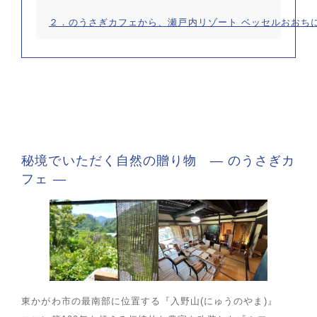
２．のうさぎカフェから、瀬戸内リゾート ベッセルおおち
秘境でいただく自然の贈り物 ― のうさぎカ
フェ ―
東かがわ市の最南部に位置する『入野山(にゅうのやま)』