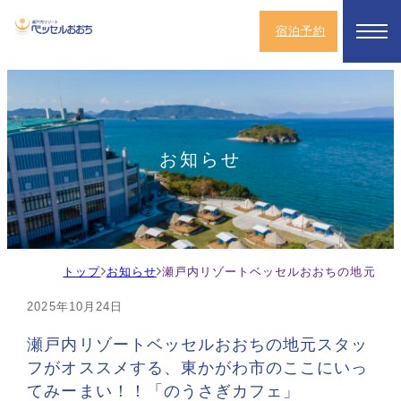
宿泊予約
お知らせ
ト
お
瀬戸内リゾートベッセルおおちの地元スタ
ッ
知
2025年10月24日
プ
ら
せ
瀬戸内リゾートベッセルおおちの地元スタッ
フがオススメする、東かがわ市のここにいっ
てみーまい！！「のうさぎカフェ」