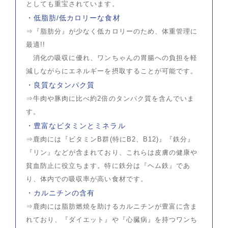
としても重宝されています。
・低脂肪/低カロリーな食材
⇒『脂肪分』が少なく低カロリーのため、体重管理に
最適!!
消化の吸収に優れ、ワンちゃんの胃腸への負担を軽
減しながらにエネルギーを摂取することが可能です。
・良質なタンパク質
⇒牛肉や豚肉に比べ約2倍のタンパク質を含んでいま
す。
・豊富なビタミンとミネラル
⇒鹿肉には『ビタミンB群(特にB2、B12)』『鉄分』
『リン』などが含まれており、これらは皮膚の健康や
貧血防止に役立ちます。特に鉄分は『ヘム鉄』であ
り、体内での吸収率が高い食材です。
・カルニチンの含有
⇒鹿肉には脂肪燃焼を助けるカルニチンが豊富に含ま
れており、『ダイエット』や『心臓病』を持つワンち