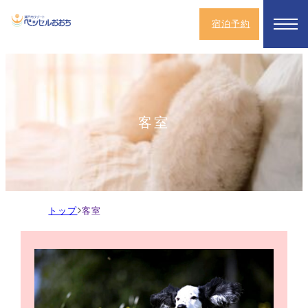
宿泊予約
客室
現
ト
客
在
ッ
室
の
プ
ペ
ー
ジ