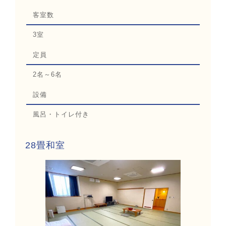
客室数
3室
定員
2名～6名
設備
風呂・トイレ付き
28畳和室