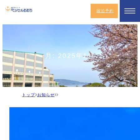
宿泊予約
月:
2025年1月
ト
お
ッ
知
プ
ら
せ