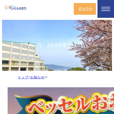
宿泊予約
月:
2024年6月
ト
お
ッ
知
プ
ら
せ