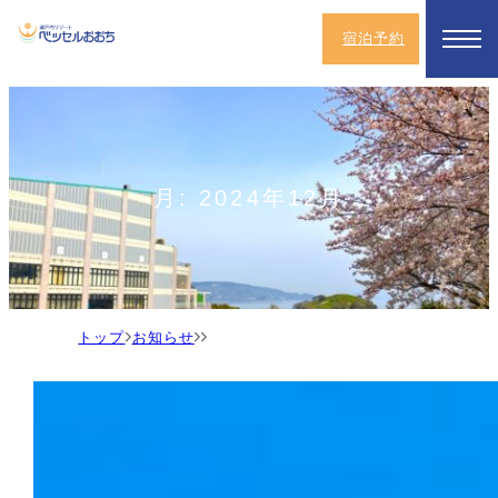
宿泊予約
月:
2024年12月
ト
お
ッ
知
プ
ら
せ