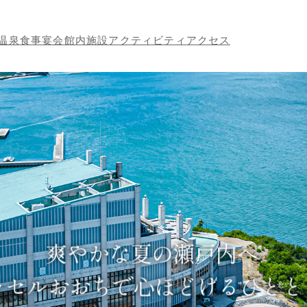
温泉
食事
宴会
館内施設
アクティビティ
アクセス